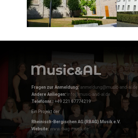
Fragen zur Anmeldung:
anmeldung@music-and-al.de
Andere Anliegen:
info@music-and-al.de
Telefonnr.:
+49 221 67774219
Ein Projekt der:
Rheinisch-Bergischen AG (RBAG) Musik e.V.
Website:
www.rbag-musik.de