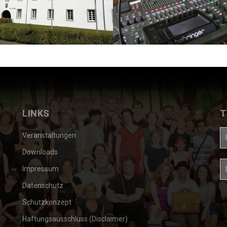
LINKS
T
Veranstaltungen
E-
Ma
Downloads
A
o
P
Impressum
K
*
*
Datenschutz
Schutzkonzept
Haftungsausschluss (Disclaimer)