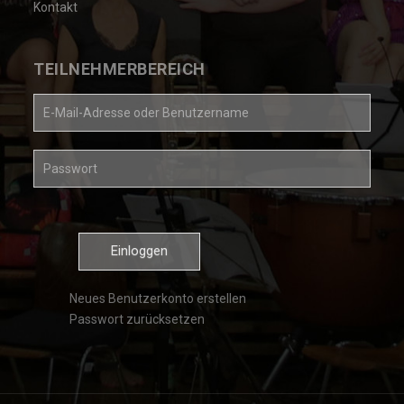
Kontakt
TEILNEHMERBEREICH
E-
Mail-
Adresse
oder
Passwort
Kontoname
*
*
Neues Benutzerkonto erstellen
Passwort zurücksetzen