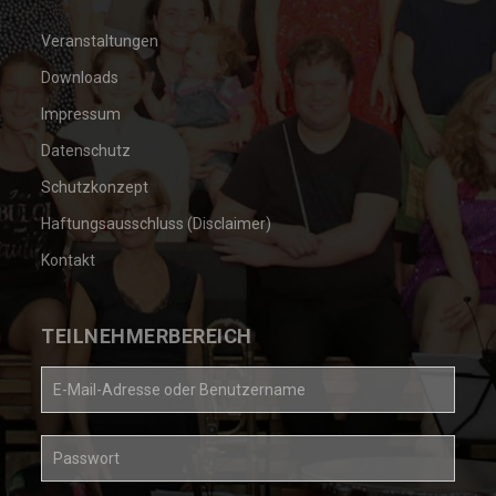
Veranstaltungen
Downloads
Impressum
Datenschutz
Schutzkonzept
Haftungsausschluss (Disclaimer)
Kontakt
TEILNEHMERBEREICH
E-
Mail-
Adresse
oder
Passwort
Kontoname
*
*