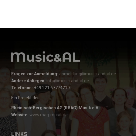
Fragen zur Anmeldung:
anmeldung@music-and-al.de
Andere Anliegen:
info@music-and-al.de
Telefonnr.:
+49 221 67774219
Ein Projekt der:
Rheinisch-Bergischen AG (RBAG) Musik e.V.
Website:
www.rbag-musik.de
LINKS