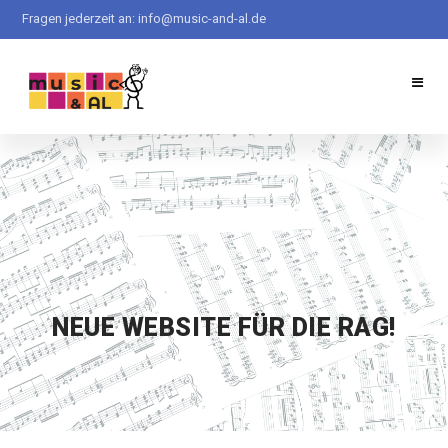
Direkt
Fragen jederzeit an:
info@music-and-al.de
zum
Inhalt
NEUE WEBSITE FÜR DIE RAG!