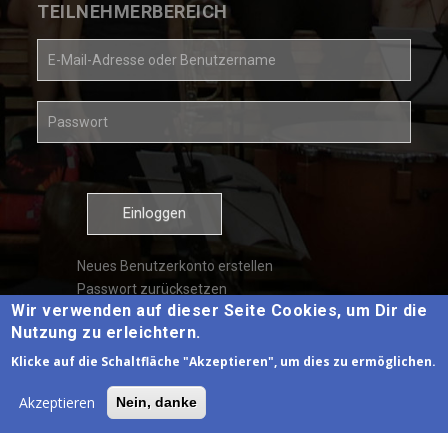
TEILNEHMERBEREICH
E-
Mail-
Adresse
oder
Passwort
Kontoname
*
*
Neues Benutzerkonto erstellen
Passwort zurücksetzen
Wir verwenden auf dieser Seite Cookies, um Dir die
Nutzung zu erleichtern.
Klicke auf die Schaltfläche "Akzeptieren", um dies zu ermöglichen.
Akzeptieren
Nein, danke
Copyright 2020 © RBAG Musik e.V.
Design von Carole Kaufmann, Programmiert von